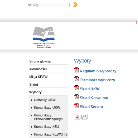
L
Wybory
Strona główna
Aktualności
Regulamin wyborczy
Misja KPSW
Terminarz wyborczy
Statut
Skład UKW
Wybory
Skład Konwentu
Uchwały UKW
Skład Senatu
Komunikaty UKW
Komunikaty
Przewodniczącego
Komunikaty KEU
Komunikaty KEWNHiS