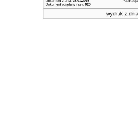
Dokument z dnia:
25.01.2016
Publikacja
Dokument oglądany razy:
920
wydruk z dni