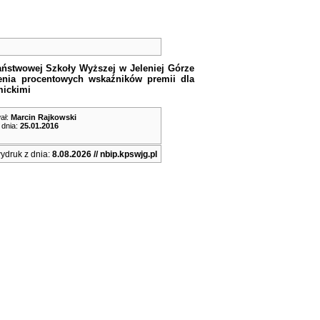
ństwowej Szkoły Wyższej w Jeleniej Górze
lenia procentowych wskaźników premii dla
mickimi
ał:
Marcin Rajkowski
 dnia:
25.01.2016
ydruk z dnia:
8.08.2026 // nbip.kpswjg.pl